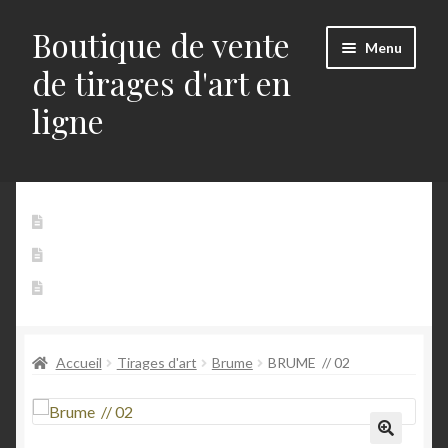
Boutique de vente
Aller
Aller
Menu
à
au
de tirages d'art en
la
contenu
ligne
navigation
Accueil
Accueil
Mon Compte
Panier
Alerts
Contact
Blog
Accueil
Tirages d'art
Brume
BRUME // 02
Buttons
Commande