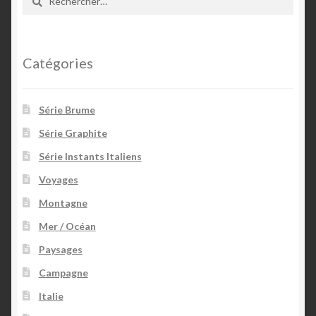
peuvent
être
choisies
sur
Catégories
la
page
Série Brume
du
produit
Série Graphite
Série Instants Italiens
Voyages
Montagne
Mer / Océan
Paysages
Campagne
Italie