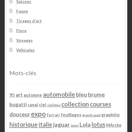
Saisons
Faune
Tirages d’art
Flore
Voyages
Véhicules
Mots-clés
automobile
bleu
brume
art
95
automne
collection
courses
bugatti
ciel
canal
ciel bleu
expo
douceur
feuillages
graphite
Ferrari
grand canal
historique
italie
lotus
jaguar
Lola
MArche
jaune