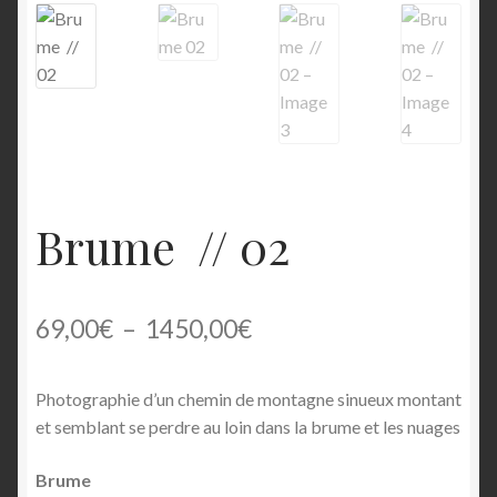
🔍
Commande
Confirmation d’achat
Échec de la transaction
Historique des achats
Brume // 02
Compétences
Plage
69,00
€
–
1450,00
€
Conditions Générales de Vente
de
Contact
Photographie d’un chemin de montagne sinueux montant
prix :
et semblant se perdre au loin dans la brume et les nuages
69,00€
Contact 1
Brume
à