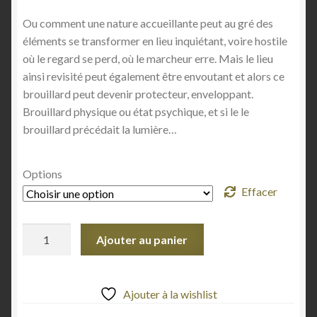
Contact 2
1450,00€
Ou comment une nature accueillante peut au gré des
éléments se transformer en lieu inquiétant, voire hostile
Cookies
où le regard se perd, où le marcheur erre. Mais le lieu
ainsi revisité peut également être envoutant et alors ce
Grand prix auto de Pau historique
brouillard peut devenir protecteur, enveloppant.
Brouillard physique ou état psychique, et si le le
Jobs
brouillard précédait la lumière…
La série « Brume »
Options
Effacer
La série « Graphite »
quantité
La série « Instants Italiens »
Ajouter au panier
de
Brume
Le certificat d’authenticité Hahnemühle
//
Ajouter à la wishlist
02
Les Chauvins Pau