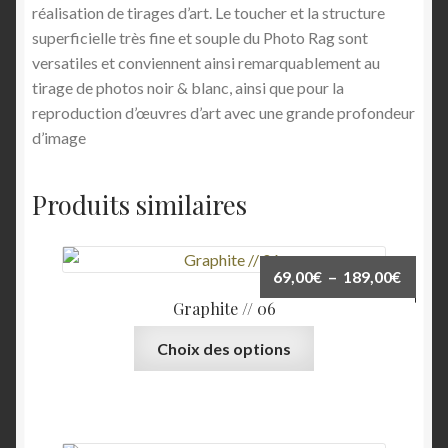
réalisation de tirages d’art. Le toucher et la structure
Team Member
superficielle très fine et souple du Photo Rag sont
versatiles et conviennent ainsi remarquablement au
tirage de photos noir & blanc, ainsi que pour la
reproduction d’œuvres d’art avec une grande profondeur
d’image
Produits similaires
Plage
69,00
€
–
189,00
€
de
Graphite // 06
prix :
Ce
Choix des options
69,00
produit
à
a
189,0
plusieurs
variations.