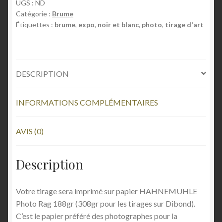
UGS :
ND
Catégorie :
Brume
Mentions légales
Étiquettes :
brume
,
expo
,
noir et blanc
,
photo
,
tirage d'art
Mon Compte
Panier
DESCRIPTION
Pérégrinations
INFORMATIONS COMPLÉMENTAIRES
Portfolio
AVIS (0)
Reportages
Description
Services
Votre tirage sera imprimé sur papier HAHNEMUHLE
Photo Rag 188gr (308gr pour les tirages sur Dibond).
Tabs & Accordion
C’est le papier préféré des photographes pour la