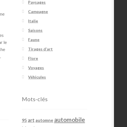
Paysages
Campagne
une
Italie
Saisons
es
Faune
r le
Tirages d’art
che
.
Flore
Voyages
Véhicules
Mots-clés
automobile
art
95
automne