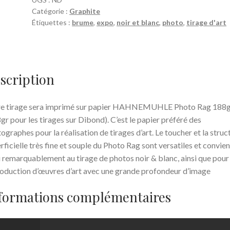
Catégorie :
Graphite
Étiquettes :
brume
,
expo
,
noir et blanc
,
photo
,
tirage d'art
scription
re tirage sera imprimé sur papier HAHNEMUHLE Photo Rag 188g
gr pour les tirages sur Dibond). C’est le papier préféré des
ographes pour la réalisation de tirages d’art. Le toucher et la struc
rficielle très fine et souple du Photo Rag sont versatiles et convie
i remarquablement au tirage de photos noir & blanc, ainsi que pour 
oduction d’œuvres d’art avec une grande profondeur d’image
formations complémentaires