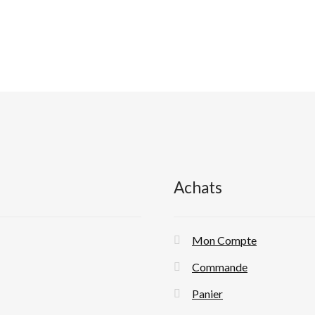
la
l
page
du
produit
Achats
Mon Compte
Commande
Panier