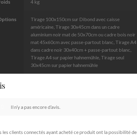
Poids
4 kg
Options
Tirage 100x150cm sur Dibond avec caisse
américaine, Tirage 30x45cm dans un cadre
aluminium noir mat de 50x70cm ou cadre bois noir
mat 45x60cm avec passe-partout blanc, Tirage A4
dans cadre noir 30x40cm + passe-partout blanc,
Tirage A4 sur papier hahnemühle, Tirage seul
30x45cm sur papier hahnemühle
is
Il n’y a pas encore d’avis.
s les clients connectés ayant acheté ce produit ont la possibilité de