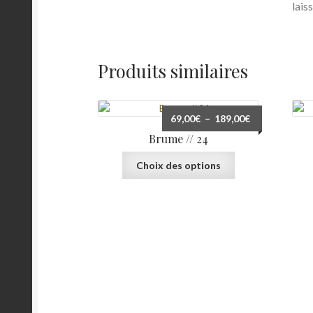
laiss
Produits similaires
Plage
69,00
€
–
189,00
€
de
Brume // 24
prix :
Ce
69,00€
Choix des options
produit
à
a
189,00€
plusieurs
variations.
Les
options
peuvent
être
choisies
sur