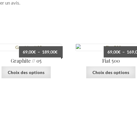
er un avis.
Plage
69,00
€
–
189,00
€
69,00
€
–
169,
de
Graphite // 05
Fiat 500
prix :
Ce
69,00€
Choix des options
Choix des options
produit
à
a
189,00€
plusieurs
variations.
v
Les
options
peuvent
être
choisies
sur