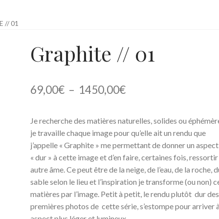
o
Reportages
Services
Tabs & Accordion
Team Member
 // 01
Graphite // 01
Plage
69,00
€
–
1450,00
€
de
Je recherche des matières naturelles, solides ou éphémèr
prix :
je travaille chaque image pour qu’elle ait un rendu que
69,00€
j’appelle « Graphite » me permettant de donner un aspect
« dur » à cette image et d’en faire, certaines fois, ressorti
à
autre âme. Ce peut être de la neige, de l’eau, de la roche, d
1450,00€
sable selon le lieu et l’inspiration je transforme (ou non) c
matières par l’image. Petit à petit, le rendu plutôt dur de
premières photos de cette série, s’estompe pour arriver 
aspect plus léger et lumineux