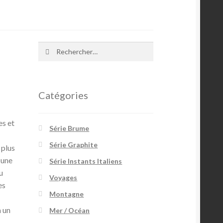
Rechercher :
Catégories
es et
Série Brume
Série Graphite
 plus
r une
Série Instants Italiens
u
Voyages
es
Montagne
s
à un
Mer / Océan