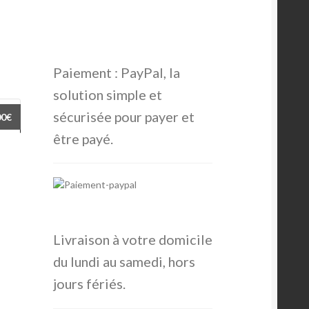
Paiement : PayPal, la
solution simple et
sécurisée pour payer et
Plage
00
€
de
être payé.
prix :
Ce
69,00€
produit
à
a
169,00€
plusieurs
ariations.
Les
Livraison à votre domicile
options
du lundi au samedi, hors
peuvent
être
jours fériés.
choisies
sur