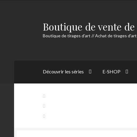
prix :
69,00€
à
Boutique de vente de 
1450,00€
Aller
Aller
à
au
Boutique de tirages d'art // Achat de tirages d'art
la
contenu
navigation
Découvrir les séries
E-SHOP
Accueil
Accueil
Alerts
Blog
Buttons
Comman
Mon Compte
Panier
Contact 1
Contact 2
Cookies
Grand prix auto
Contact
La série « Instants Italiens »
Le certificat d’a