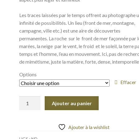
Les traces laissées par le temps offrent au photographe 
infinité de possibilités. Un lieu (front de mer, montagne,
campagne, ville etc.) est une aire de découvertes
permanentes. La roche sur le front de mer façonnée par l
marées, la neige par le vent, le froid et le soleil, la terre pa
temps et l’homme, l’eau en mouvement. Ici, pas de recher
de mimétisme, juste la matière, forte, dense, intemporelle
Options
Effacer
quantité
Ajouter au panier
de
Graphite
//
Ajouter à la wishlist
01
UGS :
ND