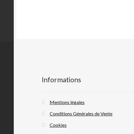
la
page
du
produit
Informations
Mentions légales
Conditions Générales de Vente
Cookies