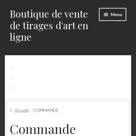
Boutique de vente
Aller
Aller
Menu
à
au
de tirages d'art en
la
contenu
ligne
navigation
Accueil
Accueil
Mon Compte
Panier
Alerts
Contact
Blog
Accueil
COMMANDE
Buttons
Commande
Commande