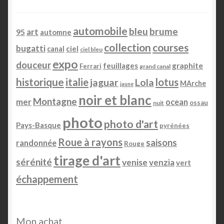
Mentions légales
automobile
bleu
brume
art
95
automne
collection
courses
Mon Compte
bugatti
ciel
canal
ciel bleu
expo
douceur
feuillages
graphite
Ferrari
grand canal
Panier
historique
italie
lotus
jaguar
Lola
MArche
jaune
noir et blanc
Pérégrinations
Montagne
mer
ocean
ossau
nuit
photo
photo d'art
Pays-Basque
pyrénées
Portfolio
Roue à rayons
saisons
randonnée
Rouge
Reportages
tirage d'art
sérénité
venise
venzia
vert
échappement
Services
Tabs & Accordion
Mon achat