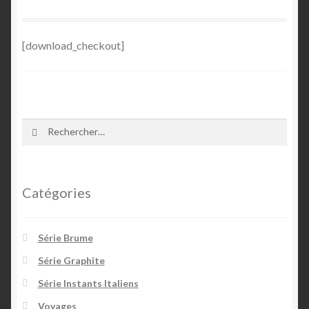
Commande
[download_checkout]
Confirmation d’achat
Échec de la transaction
Rechercher :
Historique des achats
Compétences
Catégories
Conditions Générales de Vente
Série Brume
Contact
Série Graphite
Contact 1
Série Instants Italiens
Voyages