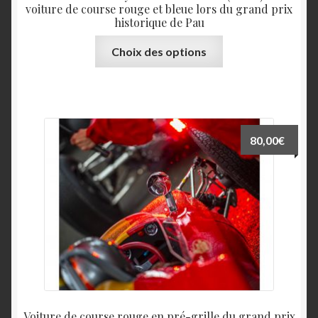
voiture de course rouge et bleue lors du grand prix
historique de Pau
Ce
Choix des options
produit
a
plusieurs
variations.
Les
80,00
€
options
peuvent
être
choisies
sur
la
page
du
produit
Voiture de course rouge en pré-grille du grand prix