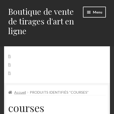
Boutique de vente
Aller
Aller
Menu
à
au
de tirages d'art en
la
contenu
ligne
navigation
Accueil
Accueil
Mon Compte
Panier
Alerts
Contact
Blog
Accueil
PRODUITS IDENTIFIÉS “COURSES”
Buttons
courses
Commande