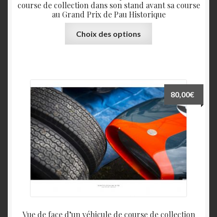
course de collection dans son stand avant sa course
au Grand Prix de Pau Historique
Ce
Choix des options
produit
a
plusieurs
variations.
Les
80,00
€
options
peuvent
être
choisies
sur
la
page
du
produit
Vue de face d’un véhicule de course de collection