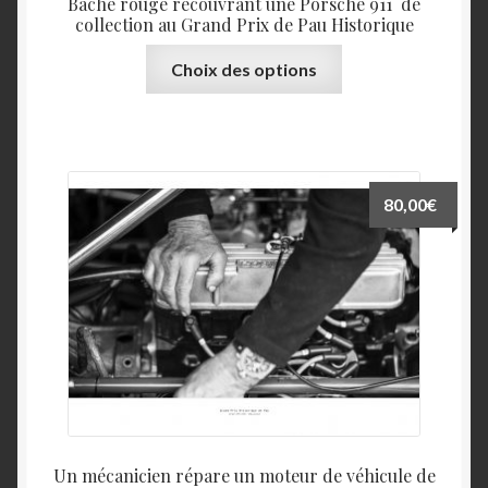
Bâche rouge recouvrant une Porsche 911 de
collection au Grand Prix de Pau Historique
Ce
Choix des options
produit
a
plusieurs
variations.
Les
80,00
€
options
peuvent
être
choisies
sur
la
page
du
produit
Un mécanicien répare un moteur de véhicule de