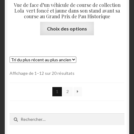
Vue de face d’un véhicule de course de collection
Lola vert foncé et jaune dans son stand avant sa
course au Grand Prix de Pau Historique
Ce
Choix des options
produit
a
plusieurs
variations.
Les
options
Trié
Affichage de 1–12 sur 20 résultats
peuvent
du
être
plus
1
2
choisies
récent
au
sur
plus
la
ancien
page
Rechercher :
du
produit