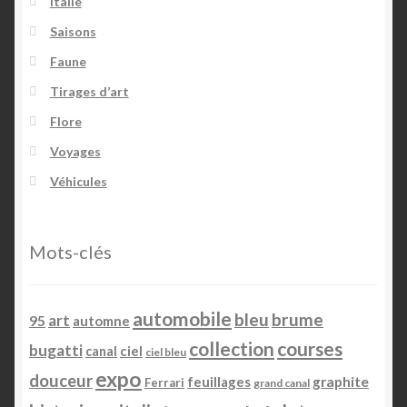
Italie
Saisons
Faune
Tirages d’art
Flore
Voyages
Véhicules
Mots-clés
automobile
bleu
brume
art
95
automne
collection
courses
bugatti
ciel
canal
ciel bleu
expo
douceur
feuillages
graphite
Ferrari
grand canal