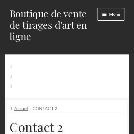
Boutique de vente
Aller
Aller
Menu
à
au
de tirages d'art en
la
contenu
ligne
navigation
Accueil
Accueil
Mon Compte
Panier
Alerts
Contact
Blog
Accueil
CONTACT 2
Buttons
Contact 2
Commande