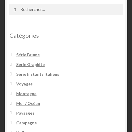
Team Member
Rechercher :
Catégories
Série Brume
Série Graphite
Série Instants Italiens
Voyages
Montagne
Mer / Océan
Paysages
Campagne