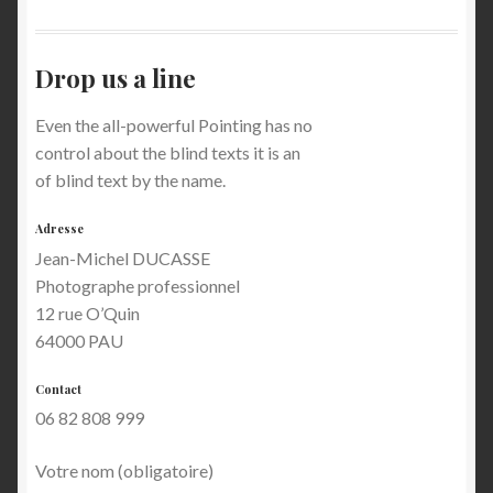
Commande
Drop us a line
Confirmation d’achat
Even the all-powerful Pointing has no
control about the blind texts it is an
Échec de la transaction
of blind text by the name.
Historique des achats
Adresse
Jean-Michel DUCASSE
Compétences
Photographe professionnel
12 rue O’Quin
Conditions Générales de Vente
64000 PAU
Contact
Contact
06 82 808 999
Contact 1
Votre nom (obligatoire)