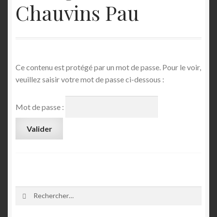
Chauvins Pau
Commande
Confirmation d’achat
Ce contenu est protégé par un mot de passe. Pour le voir,
Échec de la transaction
veuillez saisir votre mot de passe ci-dessous :
Historique des achats
Mot de passe :
Compétences
Conditions Générales de Vente
Contact
Rechercher :
Contact 1