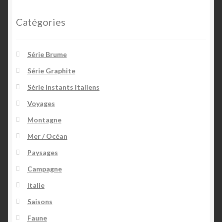
Contact 2
Catégories
Cookies
Série Brume
Grand prix auto de Pau historique
Série Graphite
Jobs
Série Instants Italiens
Voyages
La série « Brume »
Montagne
Mer / Océan
La série « Graphite »
Paysages
La série « Instants Italiens »
Campagne
Italie
Le certificat d’authenticité Hahnemühle
Saisons
Les Chauvins Pau
Faune