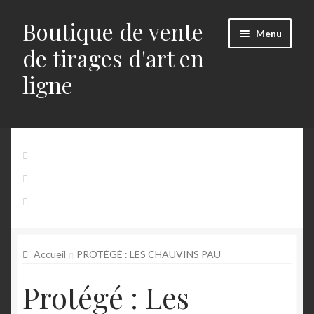
Boutique de vente
Aller
Aller
Menu
à
au
de tirages d'art en
la
contenu
ligne
navigation
Accueil
Accueil
Mon Compte
Panier
Alerts
Contact
Blog
Accueil
PROTÉGÉ : LES CHAUVINS PAU
Buttons
Protégé : Les
Commande