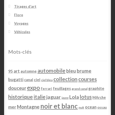
Tirages d’art
Mentions légales
Flore
Voyages
Mon Compte
Véhicules
Panier
Mots-clés
Pérégrinations
Portfolio
automobile
bleu
brume
art
95
automne
collection
courses
Reportages
bugatti
ciel
canal
ciel bleu
expo
douceur
feuillages
graphite
Ferrari
grand canal
Services
historique
italie
lotus
jaguar
Lola
MArche
jaune
noir et blanc
Tabs & Accordion
Montagne
mer
ocean
ossau
nuit