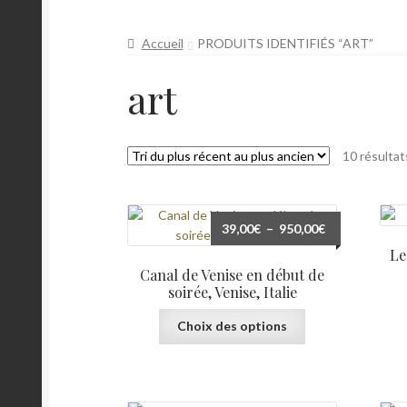
Mon Compte
Panier
Pérégrinations
Portfoli
Accueil
PRODUITS IDENTIFIÉS “ART”
art
10 résultat
Plage
39,00
€
–
950,00
€
de
Le
prix :
Canal de Venise en début de
39,00€
soirée, Venise, Italie
à
Ce
Choix des options
950,00€
produit
a
plusieurs
variations.