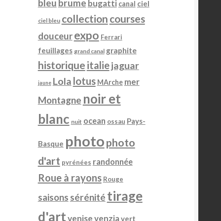
bleu
brume
bugatti
ciel
canal
ariations.
collection
courses
Les
ciel bleu
options
expo
douceur
Ferrari
peuvent
feuillages
graphite
être
grand canal
choisies
historique
italie
jaguar
sur
lotus
Lola
mer
MArche
jaune
a
page
noir et
Montagne
du
blanc
produit
ocean
Pays-
ossau
nuit
photo
photo
Basque
d'art
randonnée
pyrénées
Roue à rayons
Rouge
tirage
sérénité
saisons
d'art
venise
venzia
vert