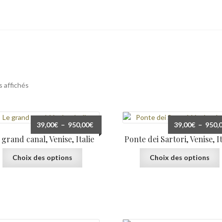
o
Reportages
Services
Tabs & Accordion
Team Member
Trié
s affichés
du
plus
récent
Plage
39,00
€
–
950,00
€
39,00
€
–
950,
au
de
 grand canal, Venise, Italie
Ponte dei Sartori, Venise, It
plus
prix :
ancien
Ce
39,00€
Choix des options
Choix des options
produit
à
a
950,00€
plusieurs
variations.
v
Les
options