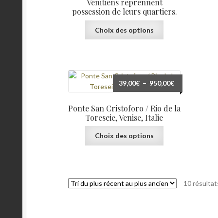
Vénitiens reprennent
produit
possession de leurs quartiers.
Ce
Choix des options
produit
a
plusieurs
variations.
Les
Plage
39,00
€
–
950,00
€
options
de
peuvent
prix :
Ponte San Cristoforo / Rio de la
être
39,00€
Toreseie, Venise, Italie
choisies
à
Ce
sur
Choix des options
950,00€
produit
la
a
page
plusieurs
du
variations.
produit
10 résultat
Les
options
peuvent
être