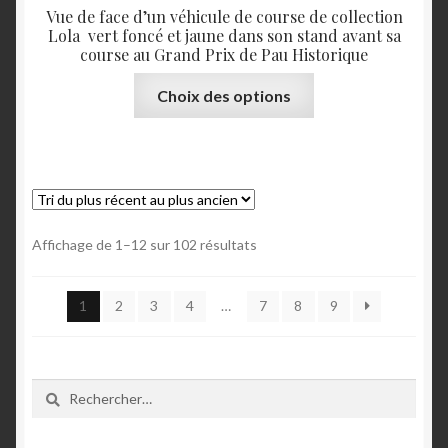
Vue de face d’un véhicule de course de collection
Lola vert foncé et jaune dans son stand avant sa
course au Grand Prix de Pau Historique
Ce
Choix des options
produit
a
plusieurs
variations.
Les
options
Trié
Affichage de 1–12 sur 102 résultats
peuvent
du
être
plus
1
2
3
4
…
7
8
9
choisies
récent
au
sur
plus
la
ancien
page
Rechercher :
du
produit