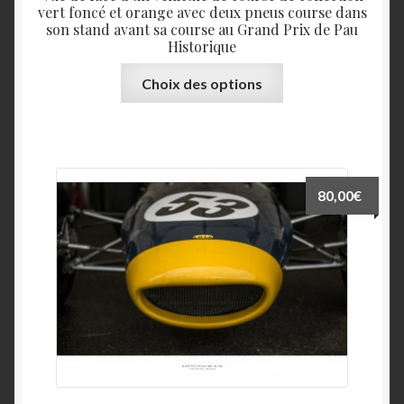
vert foncé et orange avec deux pneus course dans
son stand avant sa course au Grand Prix de Pau
Historique
Ce
Choix des options
produit
a
plusieurs
variations.
Les
80,00
€
options
peuvent
être
choisies
sur
la
page
du
produit