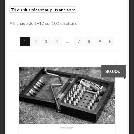
Commande
Trié
Affichage de 1–12 sur 102 résultats
Confirmation d’achat
du
plus
1
2
3
4
…
7
8
9
Échec de la transaction
récent
au
plus
Historique des achats
ancien
80,00
€
Compétences
Conditions Générales de Vente
Contact
Contact 1