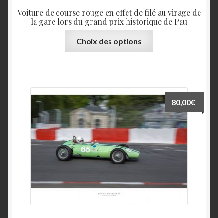
Team Member
Voiture de course rouge en effet de filé au virage de
la gare lors du grand prix historique de Pau
Ce
Choix des options
produit
a
plusieurs
variations.
Les
80,00
€
options
peuvent
être
choisies
sur
la
page
du
produit