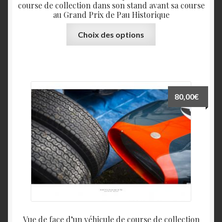
course de collection dans son stand avant sa course
au Grand Prix de Pau Historique
Ce
Choix des options
produit
a
plusieurs
variations.
Les
80,00
€
options
peuvent
être
choisies
sur
la
page
du
produit
Vue de face d’un véhicule de course de collection