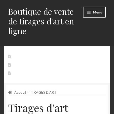
Boutique de vente
Aller
Aller
Menu
à
au
de tirages d'art en
la
contenu
ligne
navigation
Accueil
Accueil
Mon Compte
Panier
Alerts
Contact
Blog
Accueil
TIRAGES D'ART
Buttons
Tirages d'art
Commande