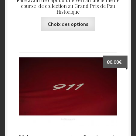
Face avant de capot d’une Ferrari ancienne de
course de collection au Grand Prix de Pau
Historique
Ce
Choix des options
produit
a
plusieurs
variations.
Les
80,00
€
options
peuvent
être
choisies
sur
la
page
du
produit