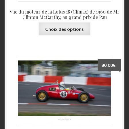
produit
Vue du moteur de la Lotus 18 (Climax) de 1960 de Mr
Mentions légales
Clinton McCarthy, au grand prix de Pau
Ce
Mon Compte
Choix des options
produit
a
Panier
plusieurs
variations.
Pérégrinations
Les
80,00
€
options
Portfolio
peuvent
être
Reportages
choisies
sur
Services
la
page
Tabs & Accordion
du
produit