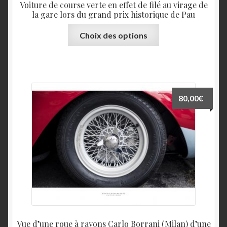
Voiture de course verte en effet de filé au virage de
la gare lors du grand prix historique de Pau
Ce
Choix des options
produit
a
plusieurs
variations.
Les
80,00
€
options
peuvent
être
choisies
sur
la
page
du
produit
Vue d’une roue à rayons Carlo Borrani (Milan) d’une