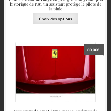
historique de Pau, un assistant protège le pilote de
la pluie
Ce
Choix des options
produit
a
plusieurs
variations.
Les
80,00
€
options
peuvent
être
choisies
sur
la
page
du
produit