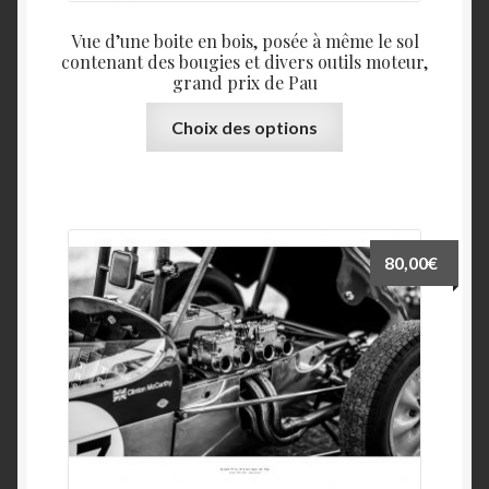
Contact 2
Vue d’une boite en bois, posée à même le sol
contenant des bougies et divers outils moteur,
Cookies
grand prix de Pau
Ce
Choix des options
Grand prix auto de Pau historique
produit
a
Jobs
plusieurs
variations.
La série « Brume »
Les
80,00
€
options
La série « Graphite »
peuvent
être
choisies
La série « Instants Italiens »
sur
la
Le certificat d’authenticité Hahnemühle
page
du
Les Chauvins Pau