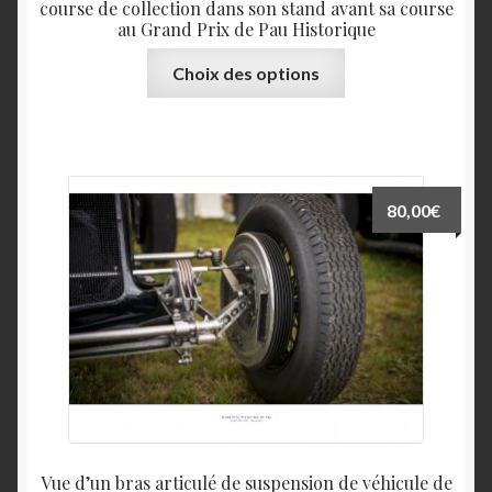
course de collection dans son stand avant sa course
au Grand Prix de Pau Historique
Ce
Choix des options
produit
a
plusieurs
variations.
Les
80,00
€
options
peuvent
être
choisies
sur
la
page
du
produit
Vue d’un bras articulé de suspension de véhicule de