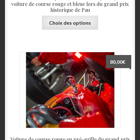
voiture de course rouge et bleue lors du grand prix
historique de Pau
Ce
Choix des options
produit
a
plusieurs
variations.
Les
80,00
€
options
peuvent
être
choisies
sur
la
page
du
produit
Voiture de course rouge en pré-grille du grand prix