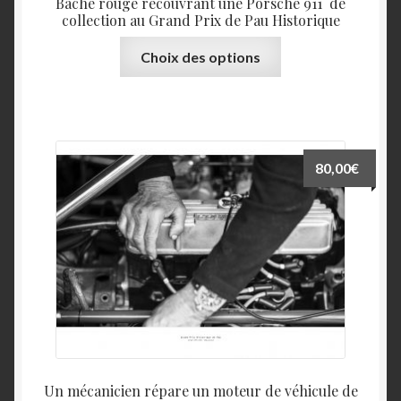
Bâche rouge recouvrant une Porsche 911 de
collection au Grand Prix de Pau Historique
Ce
Choix des options
produit
a
plusieurs
variations.
Les
80,00
€
options
peuvent
être
choisies
sur
la
page
du
produit
Un mécanicien répare un moteur de véhicule de