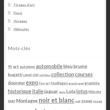
Tirages d’art
Flore
Voyages
Véhicules
Mots-clés
automobile
bleu
brume
art
95
automne
collection
courses
bugatti
ciel
canal
ciel bleu
expo
douceur
feuillages
graphite
Ferrari
grand canal
historique
italie
lotus
jaguar
Lola
MArche
jaune
noir et blanc
Montagne
mer
ocean
ossau
nuit