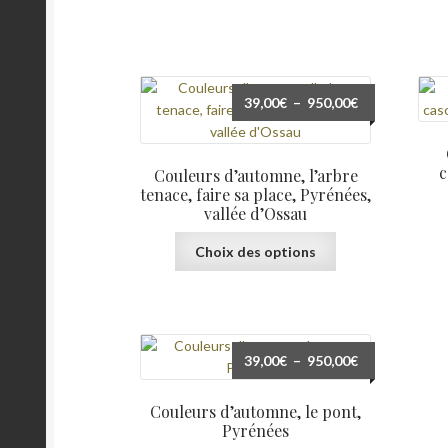
peuvent
être
choisies
sur
Plage
39,00
€
–
950,00
€
la
de
page
prix :
du
39,00€
produit
c
Couleurs d’automne, l’arbre
à
tenace, faire sa place, Pyrénées,
950,00€
vallée d’Ossau
Ce
Choix des options
produit
a
plusieurs
variations.
Les
Plage
39,00
€
–
950,00
€
options
de
peuvent
prix :
Couleurs d’automne, le pont,
être
39,00€
Pyrénées
choisies
à