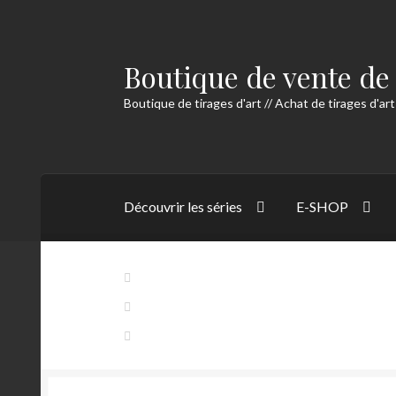
Boutique de vente de 
Aller
Aller
à
au
Boutique de tirages d'art // Achat de tirages d'art
la
contenu
navigation
Découvrir les séries
E-SHOP
Accueil
Accueil
Alerts
Blog
Buttons
Comman
Mon Compte
Panier
Contact 1
Contact 2
Cookies
Grand prix auto
Contact
La série « Instants Italiens »
Le certificat d’a