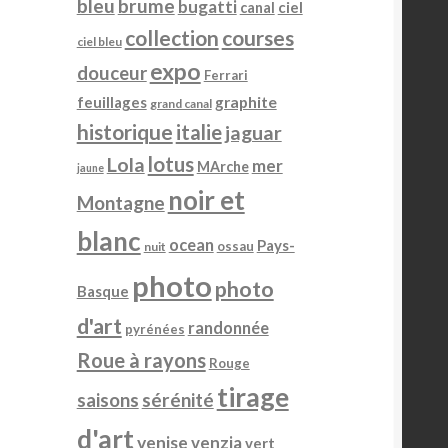
bleu
brume
bugatti
ciel
canal
page
collection
courses
du
ciel bleu
produit
expo
douceur
Ferrari
feuillages
graphite
grand canal
historique
italie
jaguar
lotus
Lola
mer
MArche
jaune
noir et
Montagne
blanc
ocean
Pays-
ossau
nuit
photo
photo
Basque
d'art
randonnée
pyrénées
Roue à rayons
Rouge
tirage
sérénité
saisons
d'art
venise
venzia
vert