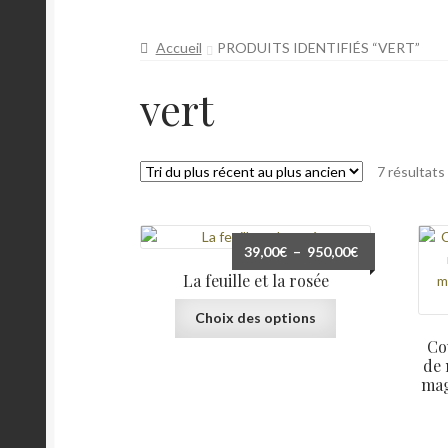
Mon Compte
Panier
Pérégrinations
Portfoli
Accueil
PRODUITS IDENTIFIÉS “VERT”
vert
7 résultats
Plage
39,00
€
–
950,00
€
de
La feuille et la rosée
prix :
Ce
39,00€
Choix des options
produit
à
Co
a
950,00€
de 
plusieurs
mag
variations.
Les
options