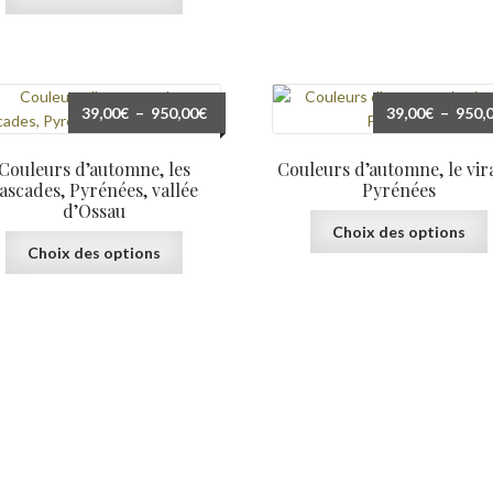
produit
a
v
plusieurs
variations.
Les
Plage
39,00
€
–
950,00
€
39,00
€
–
950,
options
de
peuvent
prix :
Couleurs d’automne, les
Couleurs d’automne, le vir
être
39,00€
ascades, Pyrénées, vallée
Pyrénées
choisies
l
à
d’Ossau
sur
Choix des options
950,00€
Ce
la
Choix des options
produit
page
a
du
plusieurs
v
produit
variations.
Les
options
peuvent
être
choisies
sur
l