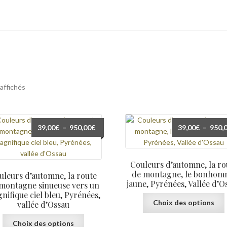
o
Reportages
Services
Tabs & Accordion
Team Member
Trié
 affichés
du
plus
récent
Plage
39,00
€
–
950,00
€
39,00
€
–
950,
au
de
plus
prix :
ancien
39,00€
Couleurs d’automne, la ro
à
de montagne, le bonho
uleurs d’automne, la route
950,00€
jaune, Pyrénées, Vallée d’O
montagne sinueuse vers un
nifique ciel bleu, Pyrénées,
Choix des options
vallée d’Ossau
Ce
Choix des options