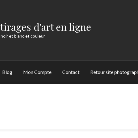
tirages d'art en ligne
 noir et blanc et couleur
Blog
Mon Compte
Contact
Retour site photograp
de
Commande
Compétences
Conditions Générales de Vente
Cont
 de Pau historique
Jobs
La série « Brume »
La série « Graphite »
uthenticité Hahnemühle
Les Chauvins Pau
Mentions légales