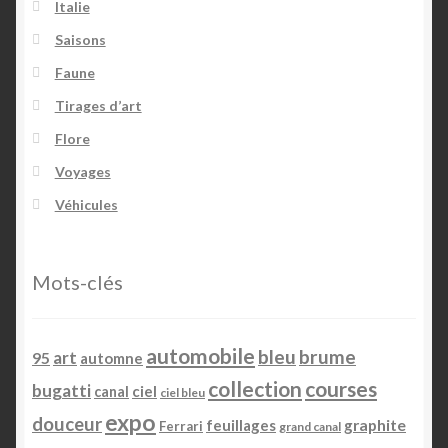
Italie
Team Member
Saisons
Faune
Tirages d’art
Flore
Voyages
Véhicules
Mots-clés
automobile
bleu
brume
art
95
automne
collection
courses
bugatti
ciel
canal
ciel bleu
expo
douceur
feuillages
graphite
Ferrari
grand canal