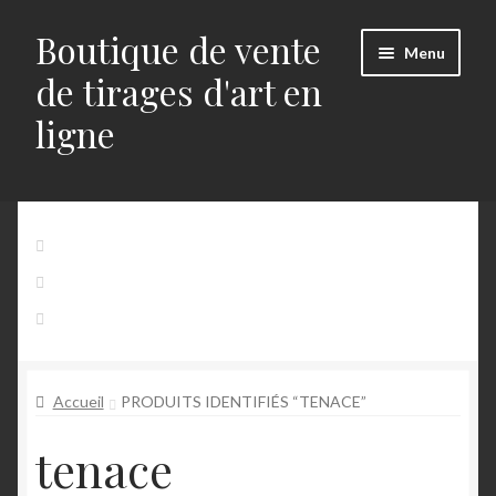
Boutique de vente
Aller
Aller
Menu
à
au
de tirages d'art en
la
contenu
ligne
navigation
Accueil
Accueil
Mon Compte
Panier
Alerts
Contact
Blog
Accueil
PRODUITS IDENTIFIÉS “TENACE”
Buttons
tenace
Commande