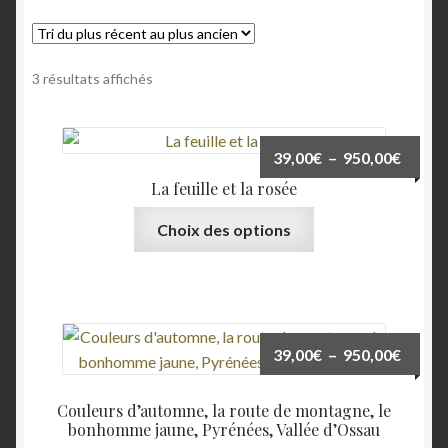
Commande
Trié
3 résultats affichés
Confirmation d’achat
du
plus
Échec de la transaction
récent
Plage
39,00
€
–
950,00
€
au
de
La feuille et la rosée
plus
Historique des achats
prix :
ancien
Ce
Choix des options
39,00
produit
Compétences
à
a
950,0
plusieurs
Conditions Générales de Vente
variations.
Les
Plage
39,00
€
–
950,00
€
Contact
options
de
peuvent
prix :
Contact 1
Couleurs d’automne, la route de montagne, le
être
39,00
bonhomme jaune, Pyrénées, Vallée d’Ossau
choisies