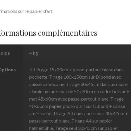
rmations sur le papier d’art
formations complémentaires
Poids
4 kg
Options
Kit tirage 15x20cm + passe-partout blanc dans
pochette, Tirage 100x150cm sur Dibond avec
caisse américaine, Tirage 30x45cm dans un cadre
aluminium noir mat de 50x70cm ou cadre bois noir
mat 45x60cm avec passe-partout blanc, Tirage
40x60cm papier photo d'art sur Dibond + caisse
américaine, Tirage A4 dans cadre noir 30x40cm +
passe-partout blanc, Tirage A4 sur papier
hahnemühle, Tirage seul 30x45cm sur papier