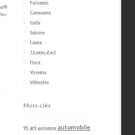
Paysages
Rag®
Campagne
Alu-
Italie
Saisons
Faune
Tirages d’art
Flore
Voyages
Véhicules
Mots-clés
automobile
art
95
automne