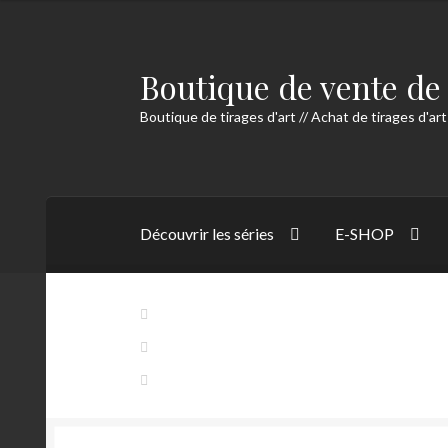
Boutique de vente de 
Aller
Aller
à
au
Boutique de tirages d'art // Achat de tirages d'art
la
contenu
navigation
Découvrir les séries
E-SHOP
Accueil
Accueil
Alerts
Blog
Buttons
Comman
Mon Compte
Panier
Contact 1
Contact 2
Cookies
Grand prix auto
Contact
La série « Instants Italiens »
Le certificat d’a