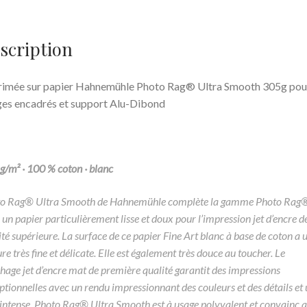
scription
imée sur papier Hahnemühle Photo Rag® Ultra Smooth 305g pour
ges encadrés et support Alu-Dibond
g/m² · 100 % coton · blanc
o Rag® Ultra Smooth de Hahnemühle complète la gamme Photo Rag
 un papier particulièrement lisse et doux pour l’impression jet d’encre d
ité supérieure. La surface de ce papier Fine Art blanc à base de coton a 
re très fine et délicate. Elle est également très douce au toucher. Le
hage jet d’encre mat de première qualité garantit des impressions
ptionnelles avec un rendu impressionnant des couleurs et des détails et 
 intense. Photo Rag® Ultra Smooth est à usage polyvalent et convainc a