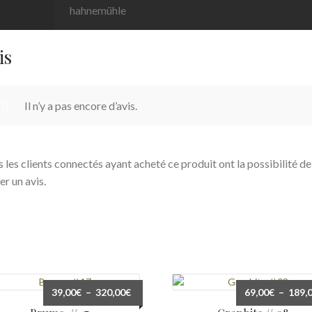
hahnemühle
is
Il n’y a pas encore d’avis.
s les clients connectés ayant acheté ce produit ont la possibilité de
er un avis.
Plage
39,00
€
–
320,00
€
69,00
€
–
189,
de