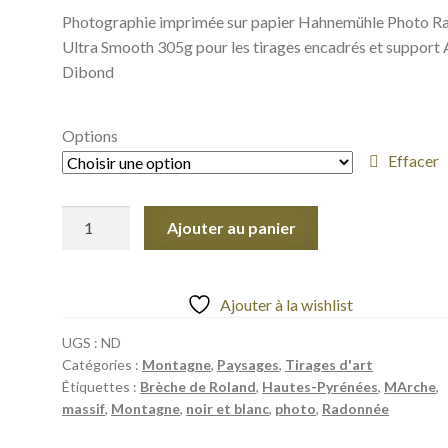
Photographie imprimée sur papier Hahnemühle Photo 
à
Ultra Smooth 305g pour les tirages encadrés et support 
950,00€
Dibond
Options
Effacer
quantité
Ajouter au panier
de
Massif
montagneux
Ajouter à la wishlist
recouvert
de
UGS :
ND
Catégories :
Montagne
,
Paysages
,
Tirages d'art
neige
Étiquettes :
Brèche de Roland
,
Hautes-Pyrénées
,
MArche
,
poudreuse,
massif
,
Montagne
,
noir et blanc
,
photo
,
Radonnée
Hautes-
Pyrénées