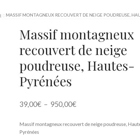
o
Reportages
Services
Tabs & Accordion
Team Member
e
MASSIF MONTAGNEUX RECOUVERT DE NEIGE POUDREUSE, HA
Massif montagneux
recouvert de neige
poudreuse, Hautes-
Pyrénées
Plage
39,00
€
–
950,00
€
de
Massif montagneux recouvert de neige poudreuse, Haut
prix :
Pyrénées
39,00€