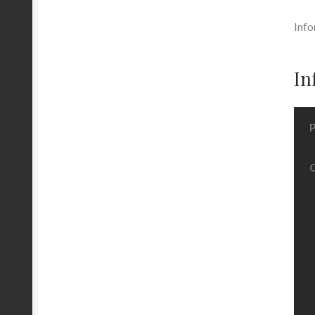
Info
In