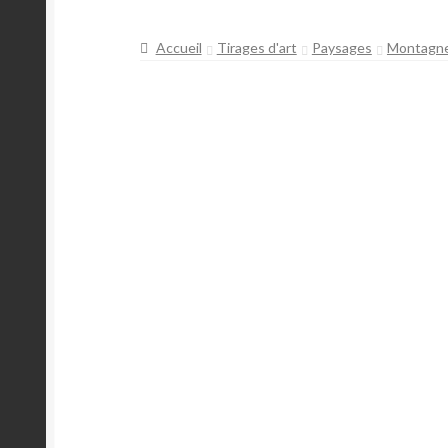
Mon Compte
Panier
Pérégrinations
Portfoli
Accueil
Tirages d'art
Paysages
Montagn