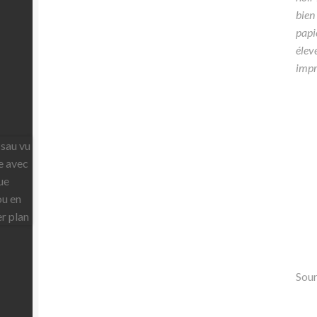
bien
papi
élev
impr
Sour