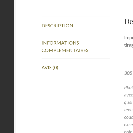
De
DESCRIPTION
Impr
INFORMATIONS
tira
COMPLÉMENTAIRES
AVIS (0)
305 
Phot
avec
qual
textu
couc
exce
noir