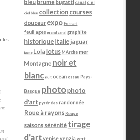
bleu
brume
bugatti
ciel
canal
collection
courses
ciel bleu
expo
douceur
Ferrari
feuillages
graphite
grand canal
 les
historique
italie
jaguar
lotus
Lola
mer
MArche
jaune
noir et
Montagne
blanc
ocean
Pays-
ossau
nuit
photo
photo
Basque
®
e
d'art
randonnée
pyrénées
une
Roue à rayons
Rouge
tirage
sérénité
saisons
un
d'art
venise
venzia
ussi
vert