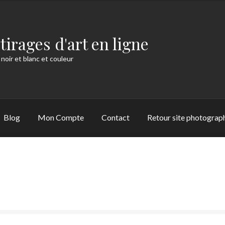
tirages d'art en ligne
 noir et blanc et couleur
Blog
Mon Compte
Contact
Retour site photograp
de
Commande
Compétences
Conditions Générales de Vente
Cont
 de Pau historique
Jobs
La série « Brume »
La série « Graphite »
uthenticité Hahnemühle
Les Chauvins Pau
Mentions légales