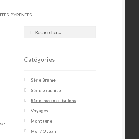
UTES-PYRÉNÉES
Rechercher :
Catégories
Série Brume
Série Graphite
Série Instants Italiens
Voyages
Montagne
es-
Mer / Océan